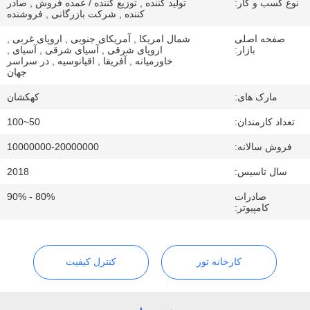
نوع کسب و کار:
تولید کننده , توزیع کننده / عمده فروش , صادر
کنترل
کننده , شرکت بازرگانی , فروشنده
کیفیت
صفحه اصلی
شمال امریکا , آمریکای جنوبی , اروپای غربی ,
بازار:
اروپای شرقی , آسیای شرقی , آسیای ,
خاورمیانه , آفریقا , اقیانوسیه , در سراسر
جهان
با
ما
مارک های:
کهکشان
تماس
تعداد کارمندان:
50~100
بگیرید
فروش سالانه:
10000000-20000000
سال تاسیس:
2018
اخبار
صادرات
80% - 90%
کامپیوتر:
موارد
کارخانه تور
کنترل کیفیت
نقشه
سایت