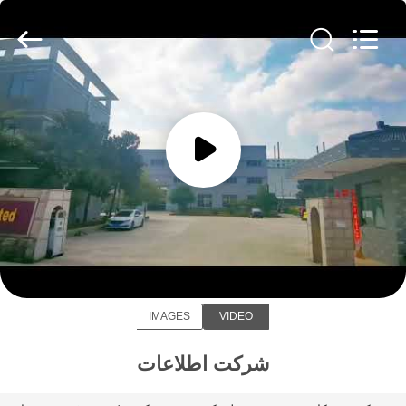
Galaxy
power
industry
limited.
All
Rights
Reserved.
خونه
محصولات
درباره
ما
Galaxy power industry limited
بازدید
IMAGES
VIDEO
از
کارخانه
شرکت اطلاعات