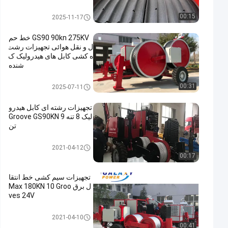
تجهیزات خط انتقال
00:15
2025-11-17
GS90 90kn 275KV خط حم
ل و نقل هوائی تجهیزات رشت
ه کشی کابل های هیدرولیک ک
شنده
تجهیزات خط انتقال
00:31
2025-07-11
تجهیزات رشته ای کابل هیدرو
لیک 8 تنه Groove GS90KN 9
تن
تجهیزات خطوط برق خط
2021-04-12
00:17
تجهیزات سیم کشی خط انتقا
ل برق Max 180KN 10 Groo
ves 24V
تجهیزات خط انتقال
2021-04-10
00:41