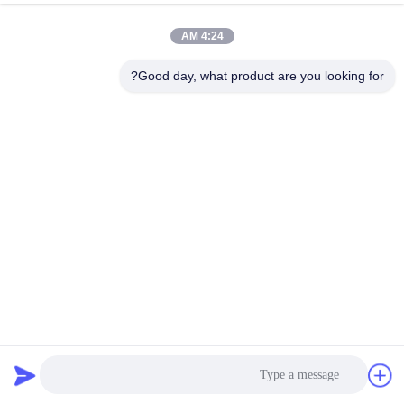
کنترل
4:24 AM
کیفیت
Good day, what product are you looking for?
با
ما
تماس
بگیرید
اخبار
موارد
تجهیزات سیم کششی هیدرولیکی خط هوایی 5T Reconductoring
تجهیزات رشته ای
2021-04-29
85 نظرات
نقشه
سایت