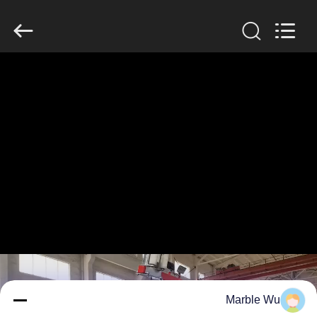
Galaxy
power
industry
limited.
All
Rights
Reserved.
خونه
محصولات
درباره
ما
بازدید
از
کارخانه
Marble Wu