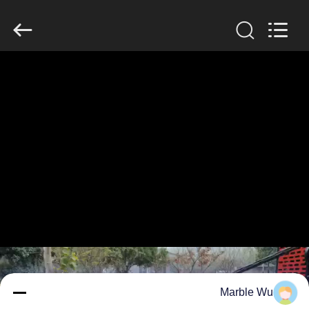
Galaxy
power
industry
limited.
All
Rights
Reserved.
خونه
محصولات
درباره
ما
بازدید
از
کارخانه
Marble Wu