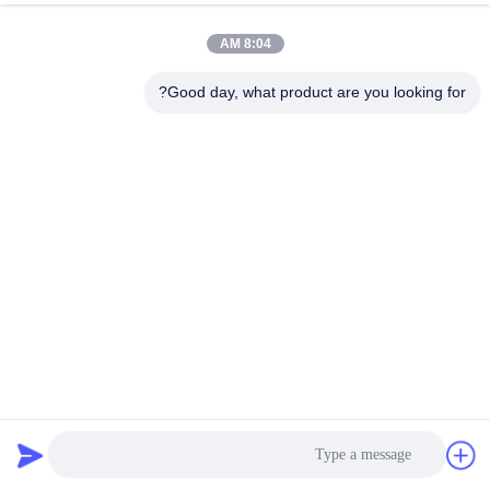
کنترل
8:04 AM
کیفیت
Good day, what product are you looking for?
با
ما
تماس
بگیرید
اخبار
موارد
تجهیزات کابل کشی 90KN حداکثر فشار ، دیزل 118kw 158 اسب
بخار
تجهیزات خط انتقال
2020-12-05
152 نظرات
نقشه
سایت