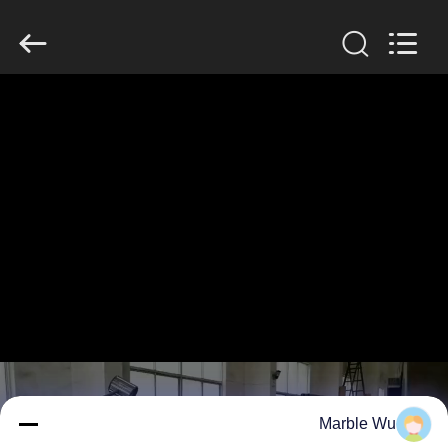
Galaxy
power
industry
limited.
All
Rights
Reserved.
خونه
محصولات
درباره
ما
بازدید
از
کارخانه
Marble Wu