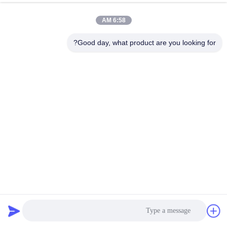
کنترل
6:58 AM
کیفیت
Good day, what product are you looking for?
با
ما
تماس
بگیرید
اخبار
موارد
کشنده کابل هیدرولیک 60KN 2.5 کیلومتر با تجهیزات رشته سیم
سیستم خنک کننده آب
تجهیزات خط انتقال
2021-02-22
82 نظرات
نقشه
سایت