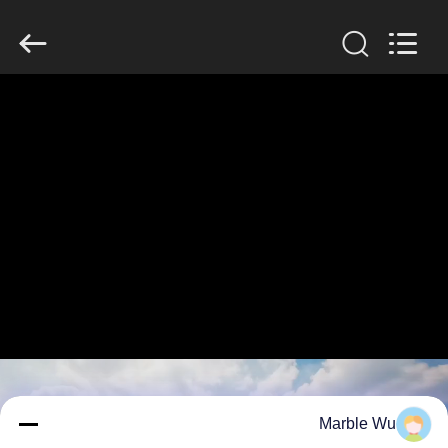
Galaxy
power
industry
limited.
All
Rights
Reserved.
خونه
محصولات
درباره
ما
بازدید
از
کارخانه
Marble Wu