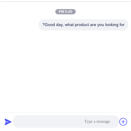
کنترل
5:45 PM
کیفیت
Good day, what product are you looking for?
با
ما
تماس
بگیرید
اخبار
موارد
ابزار خط انتقال 650 کمپرسورهای هیدرولیک 650 کیلو نیوتن
خط انتقال خط
2021-11-18
29 نظرات
نقشه
سایت