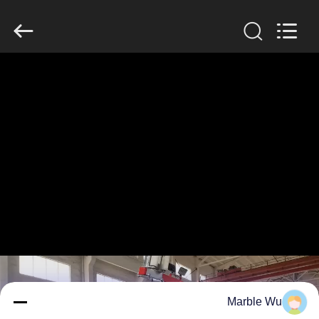
Galaxy
power
industry
limited.
All
Rights
Reserved.
خونه
محصولات
درباره
ما
بازدید
از
کارخانه
Marble Wu