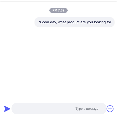
کنترل
7:32 PM
کیفیت
Good day, what product are you looking for?
با
ما
تماس
بگیرید
اخبار
موارد
تجهیزات رشته ای کشش کشنده کابل هیدرولیک 110KV 6 شیار
1x50KN
کشنده کابل هیدرولیک
2021-04-28
85 نظرات
نقشه
سایت