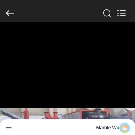
Galaxy
power
industry
limited.
All
Rights
Reserved.
خونه
محصولات
درباره
ما
بازدید
از
کارخانه
Marble Wu