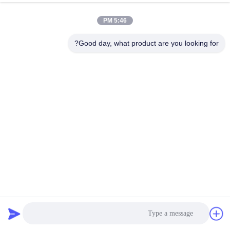
کنترل
5:46 PM
کیفیت
Good day, what product are you looking for?
با
ما
تماس
بگیرید
اخبار
موارد
تجهیزات سیم کشی OPGW 138KV 7 Grooves 6T Hydraulic
Puller Pulller
تجهیزات رشته ای
2021-04-10
83 نظرات
نقشه
سایت