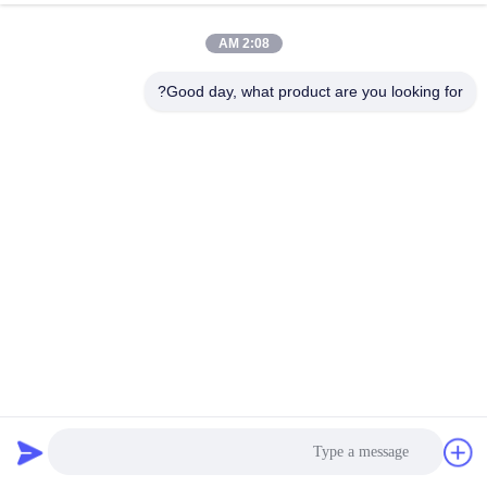
کنترل
2:08 AM
کیفیت
Good day, what product are you looking for?
با
ما
تماس
بگیرید
اخبار
موارد
916x110mm سه چرخ نایلون قرقره Universal Stringing Block
بلوک های رشته ای رشته ای
2021-09-22
89 نظرات
نقشه
سایت