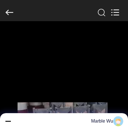
Galaxy
power
industry
limited.
All
Rights
Reserved.
خونه
محصولات
درباره
ما
بازدید
از
کارخانه
Marble Wu