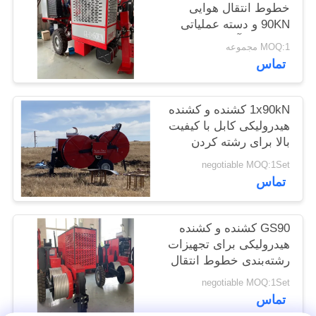
خطوط انتقال هوایی
90KN و دسته عملیاتی
PRIVACY
رکسروت آلمان
MOQ:1 مجموعه
POLICY
تماس
1x90kN کشنده و کشنده
هیدرولیکی کابل با کیفیت
بالا برای رشته کردن
خطوط برق
negotiable MOQ:1Set
تماس
GS90 کشنده و کشنده
هیدرولیکی برای تجهیزات
رشته‌بندی خطوط انتقال
هوایی
negotiable MOQ:1Set
تماس