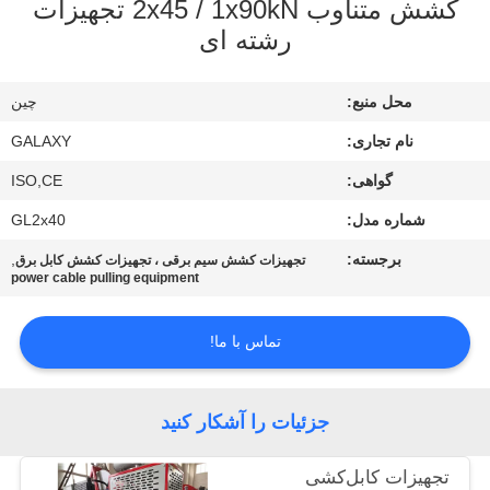
کشش متناوب 2x45 / 1x90kN تجهیزات
کنترل
رشته ای
کیفیت
محل منبع:
چين
با
نام تجاری:
GALAXY
ما
گواهی:
ISO,CE
تماس
شماره مدل:
GL2x40
بگیرید
برجسته:
,
تجهیزات کشش سیم برقی ، تجهیزات کشش کابل برق
power cable pulling equipment
اخبار
تماس با ما!
موارد
جزئیات را آشکار کنید
نقشه
سایت
تجهیزات کابل‌کشی