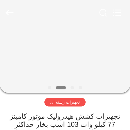
Galaxy
power
industry
limited.
All
Rights
Reserved.
خونه
محصولات
درباره
ما
بازدید
تجهیزات رشته ای
از
کارخانه
تجهیزات کشش هیدرولیک موتور کامینز
77 کیلو وات 103 اسب بخار حداکثر