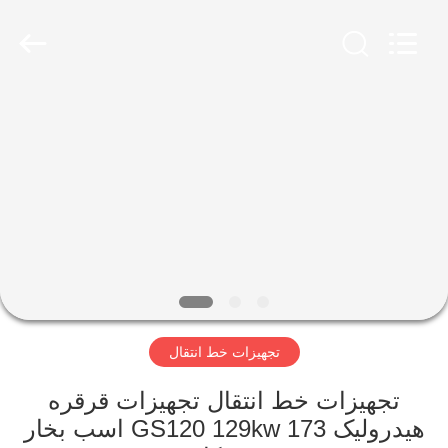
Galaxy
power
industry
limited.
All
Rights
Reserved.
خونه
محصولات
درباره
ما
بازدید
تجهیزات خط انتقال
از
کارخانه
تجهیزات خط انتقال تجهیزات قرقره
هیدرولیک GS120 129kw 173 اسب بخار