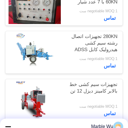
60KN با 7 عدد شیار
negotiable MOQ:1 ست
PRIVACY
تماس
POLICY
280KN تجهیزات اتصال
رشته سیم کشی
هیدرولیک کابل ADSS
280KN
negotiable MOQ:1 ست
تماس
تجهیزات سیم کشی خط
بالابر کامینز دیزل 12 تن
negotiable MOQ:1 ست
تماس
Marble Wu