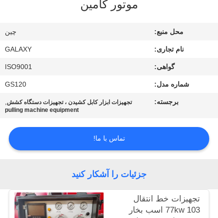
موتور کامین
کنترل
کیفیت
محل منبع:
چين
نام تجاری:
GALAXY
با
گواهی:
ISO9001
ما
شماره مدل:
GS120
تماس
بگیرید
برجسته:
,
تجهیزات ابزار کابل کشیدن ، تجهیزات دستگاه کشش
pulling machine equipment
اخبار
تماس با ما!
موارد
جزئیات را آشکار کنید
نقشه
تجهیزات خط انتقال
77kw 103 اسب بخار
سایت