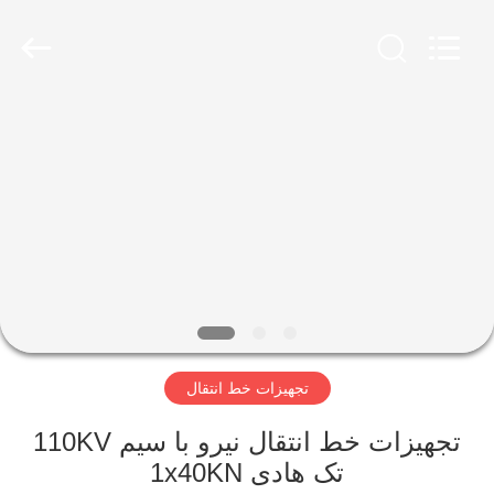
Galaxy
power
industry
limited.
All
Rights
Reserved.
خونه
محصولات
درباره
ما
بازدید
تجهیزات خط انتقال
از
کارخانه
تجهیزات خط انتقال نیرو با سیم 110KV
تک هادی 1x40KN