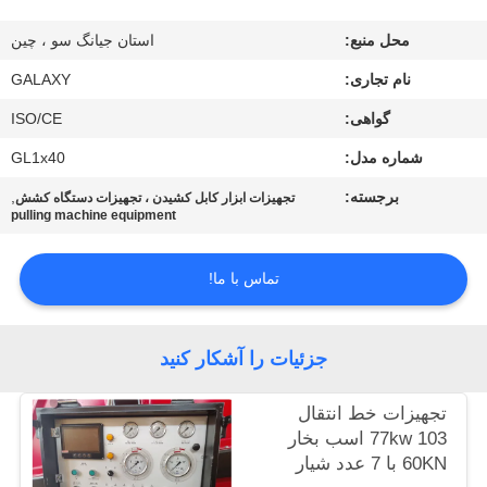
کنترل
محل منبع:
استان جیانگ سو ، چین
کیفیت
نام تجاری:
GALAXY
با
گواهی:
ISO/CE
ما
شماره مدل:
GL1x40
تماس
برجسته:
,
تجهیزات ابزار کابل کشیدن ، تجهیزات دستگاه کشش
pulling machine equipment
بگیرید
تماس با ما!
اخبار
جزئیات را آشکار کنید
موارد
تجهیزات خط انتقال
نقشه
77kw 103 اسب بخار
60KN با 7 عدد شیار
سایت