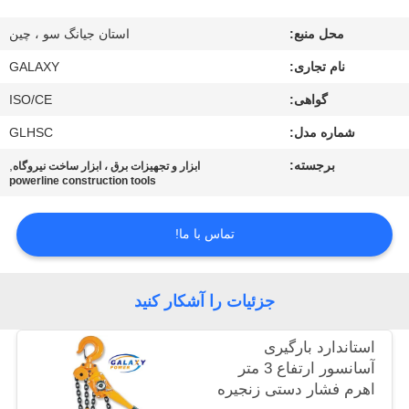
کنترل
محل منبع:
استان جیانگ سو ، چین
کیفیت
نام تجاری:
GALAXY
با
گواهی:
ISO/CE
ما
شماره مدل:
GLHSC
تماس
برجسته:
,
ابزار و تجهیزات برق ، ابزار ساخت نیروگاه
powerline construction tools
بگیرید
تماس با ما!
اخبار
جزئیات را آشکار کنید
موارد
استاندارد بارگیری
نقشه
آسانسور ارتفاع 3 متر
اهرم فشار دستی زنجیره
سایت