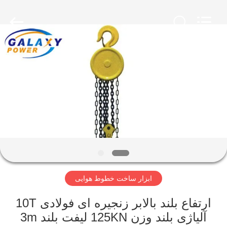
Galaxy
power
industry
limited.
All
Rights
Reserved.
خونه
محصولات
درباره
ما
بازدید
ابزار ساخت خطوط هوایی
از
کارخانه
ارتفاع بلند بالابر زنجیره ای فولادی 10T
آلیاژی بلند وزن 125KN لیفت بلند 3m