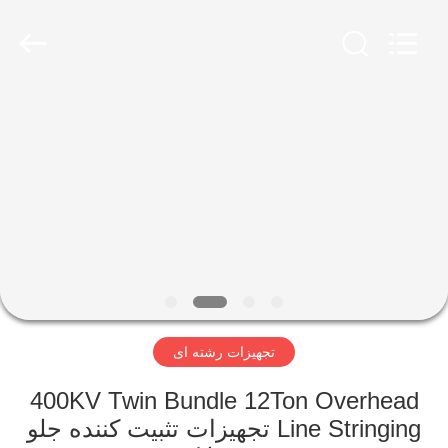
Galaxy
power
industry
limited.
All
Rights
Reserved.
خونه
محصولات
درباره
ما
بازدید
تجهیزات رشته ای
از
کارخانه
400KV Twin Bundle 12Ton Overhead
Line Stringing تجهیزات تثبیت کننده جلو