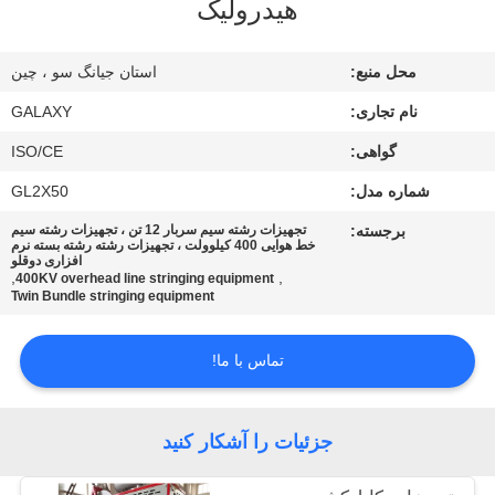
هیدرولیک
کنترل
کیفیت
محل منبع:
استان جیانگ سو ، چین
نام تجاری:
GALAXY
با
گواهی:
ISO/CE
ما
شماره مدل:
GL2X50
تماس
بگیرید
برجسته:
تجهیزات رشته سیم سربار 12 تن ، تجهیزات رشته سیم
خط هوایی 400 کیلوولت ، تجهیزات رشته رشته بسته نرم
افزاری دوقلو
,
,
400KV overhead line stringing equipment
Twin Bundle stringing equipment
اخبار
تماس با ما!
موارد
جزئیات را آشکار کنید
نقشه
سایت