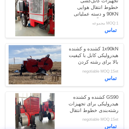
تجهیزات کابل‌کشی
خطوط انتقال هوایی
90KN و دسته عملیاتی
PRIVACY
رکسروت آلمان
POLICY
MOQ:1 مجموعه
تماس
1x90kN کشنده و کشنده
هیدرولیکی کابل با کیفیت
بالا برای رشته کردن
خطوط برق
negotiable MOQ:1Set
تماس
GS90 کشنده و کشنده
هیدرولیکی برای تجهیزات
رشته‌بندی خطوط انتقال
هوایی
negotiable MOQ:1Set
تماس